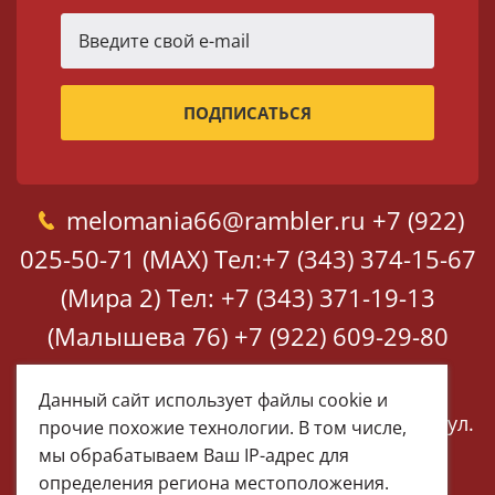
melomania66@rambler.ru
+7 (922)
025-50-71 (MAX)
Тел:+7 (343) 374-15-67
(Мира 2)
Тел: +7 (343) 371-19-13
(Малышева 76)
+7 (922) 609-29-80
(MAX)
Данный сайт использует файлы cookie и
Екатеринбург, ул. Мира 2
Екатеринбург, ул.
прочие похожие технологии. В том числе,
Малышева 76
мы обрабатываем Ваш IP-адрес для
определения региона местоположения.