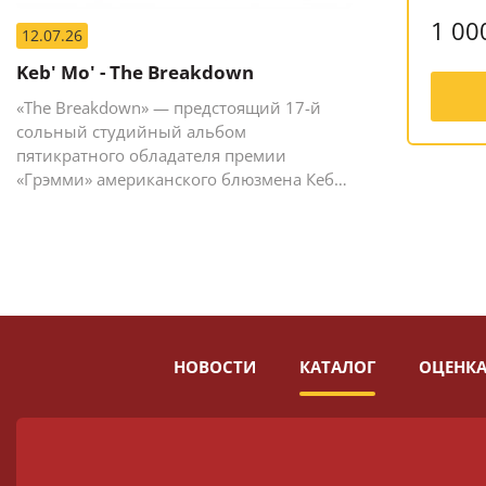
1 00
12.07.26
Keb' Mo' - The Breakdown
«The Breakdown» — предстоящий 17-й
сольный студийный альбом
пятикратного обладателя премии
«Грэмми» американского блюзмена Кеба
Мо (Кевина Мура).
НОВОСТИ
КАТАЛОГ
ОЦЕНКА