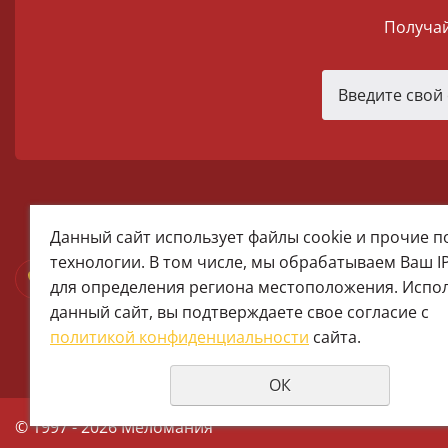
Получай
melomania66@rambler.ru
Данный сайт использует файлы cookie и прочие 
+7 (922) 025-50-71 (MAX)
технологии. В том числе, мы обрабатываем Ваш I
Тел:+7 (343) 374-15-67 (Мира 2)
для определения региона местоположения. Испо
Тел: +7 (343) 371-19-13 (Малышева
данный сайт, вы подтверждаете свое согласие с
+7 (922) 609-29-80 (MAX)
политикой конфиденциальности
сайта.
ОК
© 1997 - 2026 Меломания