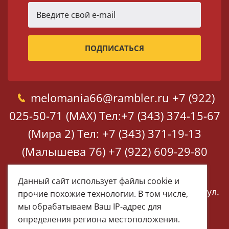
melomania66@rambler.ru
+7 (922)
025-50-71 (MAX)
Тел:+7 (343) 374-15-67
(Мира 2)
Тел: +7 (343) 371-19-13
(Малышева 76)
+7 (922) 609-29-80
(MAX)
Данный сайт использует файлы cookie и
Екатеринбург, ул. Мира 2
Екатеринбург, ул.
прочие похожие технологии. В том числе,
Малышева 76
мы обрабатываем Ваш IP-адрес для
определения региона местоположения.