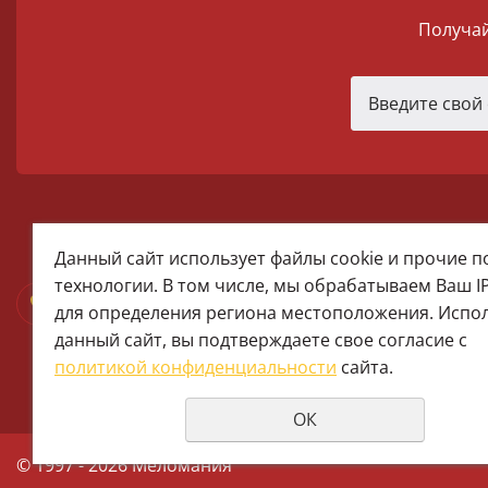
Получай
melomania66@rambler.ru
Данный сайт использует файлы cookie и прочие 
+7 (922) 025-50-71 (MAX)
технологии. В том числе, мы обрабатываем Ваш I
Тел:+7 (343) 374-15-67 (Мира 2)
для определения региона местоположения. Испо
Тел: +7 (343) 371-19-13 (Малышева
данный сайт, вы подтверждаете свое согласие с
+7 (922) 609-29-80 (MAX)
политикой конфиденциальности
сайта.
ОК
© 1997 - 2026 Меломания