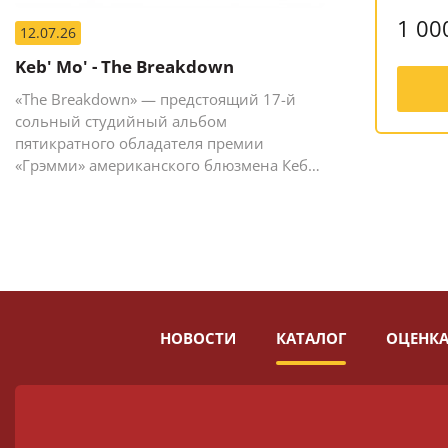
1 00
12.07.26
Keb' Mo' - The Breakdown
«The Breakdown» — предстоящий 17-й
сольный студийный альбом
пятикратного обладателя премии
«Грэмми» американского блюзмена Кеба
Мо (Кевина Мура).
НОВОСТИ
КАТАЛОГ
ОЦЕНКА