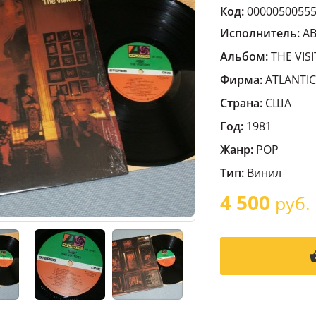
Код:
0000050055
Исполнитель:
A
Альбом:
THE VISI
Фирма:
ATLANTIC
Страна:
США
Год:
1981
Жанр:
POP
Тип:
Винил
4 500
руб.