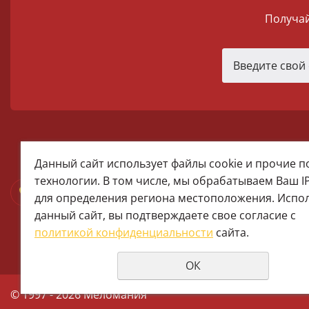
Получай
melomania66@rambler.ru
Данный сайт использует файлы cookie и прочие 
+7 (922) 025-50-71 (MAX)
технологии. В том числе, мы обрабатываем Ваш I
Тел:+7 (343) 374-15-67 (Мира 2)
для определения региона местоположения. Испо
Тел: +7 (343) 371-19-13 (Малышева
данный сайт, вы подтверждаете свое согласие с
+7 (922) 609-29-80 (MAX)
политикой конфиденциальности
сайта.
ОК
© 1997 - 2026 Меломания