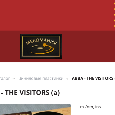
талог
Виниловые пластинки
ABBA - THE VISITORS 
- THE VISITORS (a)
m-/nm, ins