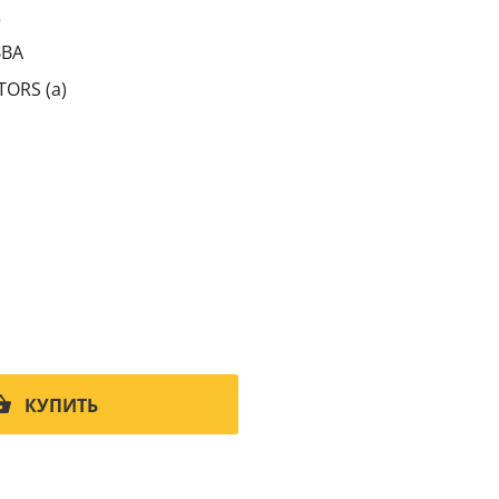
5
BBA
TORS (a)
КУПИТЬ