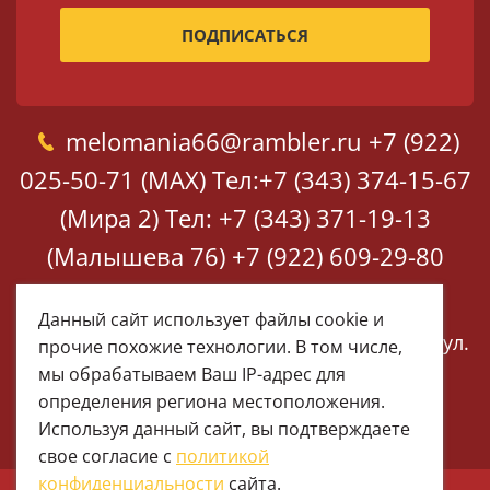
melomania66@rambler.ru
+7 (922)
025-50-71 (MAX)
Тел:+7 (343) 374-15-67
(Мира 2)
Тел: +7 (343) 371-19-13
(Малышева 76)
+7 (922) 609-29-80
(MAX)
Данный сайт использует файлы cookie и
Екатеринбург, ул. Мира 2
Екатеринбург, ул.
прочие похожие технологии. В том числе,
Малышева 76
мы обрабатываем Ваш IP-адрес для
определения региона местоположения.
Используя данный сайт, вы подтверждаете
свое согласие с
политикой
конфиденциальности
сайта.