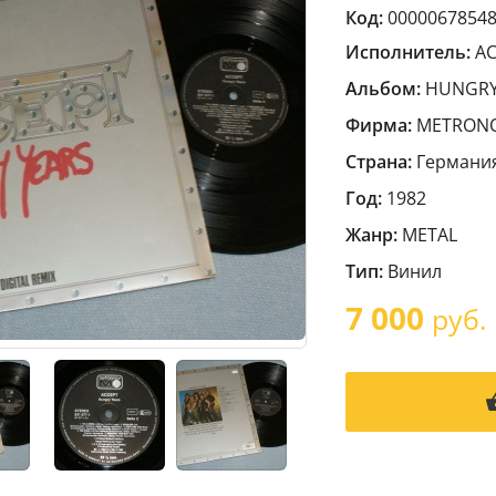
Код:
0000067854
Исполнитель:
A
Альбом:
HUNGRY
Фирма:
METRON
Страна:
Германи
Год:
1982
Жанр:
METAL
Тип:
Винил
7 000
руб.