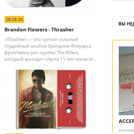
08.08.26
ВЫ НЕ
Brandon Flowers - Thrasher
«Thrasher» — это третий сольный
студийный альбом Брэндона Флауэрса,
фронтмена рок-группы The Killers,
который выходит спустя 11 лет после его
предыдущего сольного релиза The
Desired Effect (2015).
ACCEP
nm/n