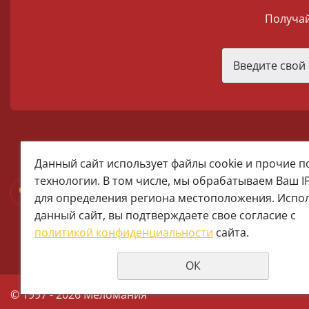
Получай
melomania66@rambler.ru
Данный сайт использует файлы cookie и прочие 
+7 (922) 025-50-71 (MAX)
технологии. В том числе, мы обрабатываем Ваш I
Тел:+7 (343) 374-15-67 (Мира 2)
для определения региона местоположения. Испо
Тел: +7 (343) 371-19-13 (Малышева
данный сайт, вы подтверждаете свое согласие с
+7 (922) 609-29-80 (MAX)
политикой конфиденциальности
сайта.
ОК
© 1997 - 2026 Меломания