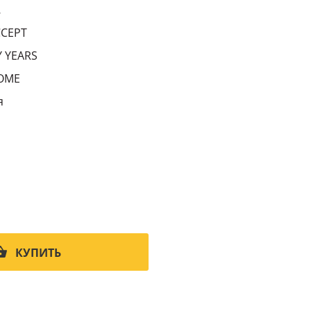
8
CCEPT
 YEARS
OME
я
КУПИТЬ