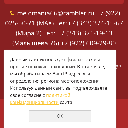
melomania66@rambler.ru
+7 (922)
025-50-71 (MAX)
Тел:+7 (343) 374-15-67
(Мира 2)
Тел: +7 (343) 371-19-13
(Малышева 76)
+7 (922) 609-29-80
(MAX)
Данный сайт использует файлы cookie и
Екатеринбург, ул. Мира 2
Екатеринбург, ул.
прочие похожие технологии. В том числе,
Малышева 76
мы обрабатываем Ваш IP-адрес для
определения региона местоположения.
Используя данный сайт, вы подтверждаете
свое согласие с
политикой
конфиденциальности
сайта.
© 1997 - 2026 Меломания
ОК
Политика конфиденциальности
создание сайтов