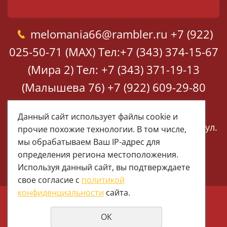
melomania66@rambler.ru
+7 (922)
025-50-71 (MAX)
Тел:+7 (343) 374-15-67
(Мира 2)
Тел: +7 (343) 371-19-13
(Малышева 76)
+7 (922) 609-29-80
(MAX)
Данный сайт использует файлы cookie и
Екатеринбург, ул. Мира 2
Екатеринбург, ул.
прочие похожие технологии. В том числе,
Малышева 76
мы обрабатываем Ваш IP-адрес для
определения региона местоположения.
Используя данный сайт, вы подтверждаете
свое согласие с
политикой
конфиденциальности
сайта.
© 1997 - 2026 Меломания
ОК
Политика конфиденциальности