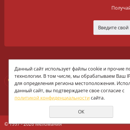
Получай
melomania66@rambler.ru
Данный сайт использует файлы cookie и прочие 
+7 (922) 025-50-71 (MAX)
технологии. В том числе, мы обрабатываем Ваш I
Тел:+7 (343) 374-15-67 (Мира 2)
для определения региона местоположения. Испо
Тел: +7 (343) 371-19-13 (Малышева
данный сайт, вы подтверждаете свое согласие с
+7 (922) 609-29-80 (MAX)
политикой конфиденциальности
сайта.
ОК
© 1997 - 2026 Меломания