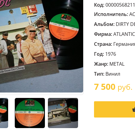
Код:
0000056821
Исполнитель:
A
Альбом:
DIRTY D
Фирма:
ATLANTIC
Страна:
Германи
Год:
1976
Жанр:
METAL
Тип:
Винил
7 500
руб.