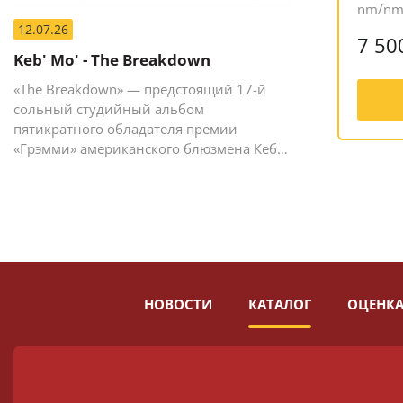
nm/n
12.07.26
7 50
Keb' Mo' - The Breakdown
«The Breakdown» — предстоящий 17-й
сольный студийный альбом
пятикратного обладателя премии
«Грэмми» американского блюзмена Кеба
Мо (Кевина Мура).
НОВОСТИ
КАТАЛОГ
ОЦЕНКА