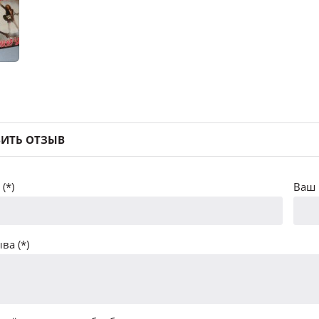
ИТЬ ОТЗЫВ
(*)
Ваш 
ва (*)