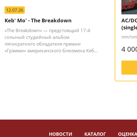
12.07.26
Keb' Mo' - The Breakdown
AC/DC
(singl
«The Breakdown» — предстоящий 17-й
nm/nm,
сольный студийный альбом
пятикратного обладателя премии
4 00
«Грэмми» американского блюзмена Кеба
Мо (Кевина Мура).
НОВОСТИ
КАТАЛОГ
ОЦЕНКА