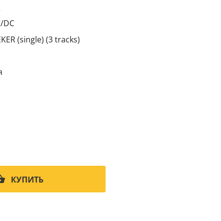
2
C/DC
ER (single) (3 tracks)
я
КУПИТЬ