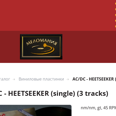
талог
Виниловые пластинки
AC/DC - HEETSEEKER (s
 - HEETSEEKER (single) (3 tracks)
nm/nm, gt, 45 RP