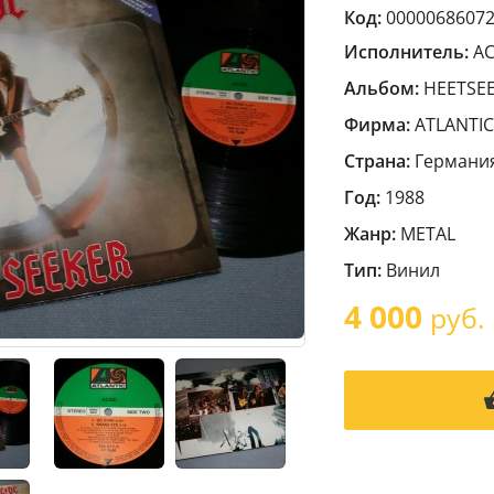
Код:
0000068607
Исполнитель:
A
Альбом:
HEETSEEK
Фирма:
ATLANTIC
Страна:
Германи
Год:
1988
Жанр:
METAL
Тип:
Винил
4 000
руб.