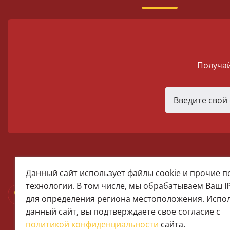
Получай
melomania66@rambler.ru
Данный сайт использует файлы cookie и прочие 
+7 (922) 025-50-71 (MAX)
технологии. В том числе, мы обрабатываем Ваш I
Тел:+7 (343) 374-15-67 (Мира 2)
для определения региона местоположения. Испо
Тел: +7 (343) 371-19-13 (Малышева
данный сайт, вы подтверждаете свое согласие с
+7 (922) 609-29-80 (MAX)
политикой конфиденциальности
сайта.