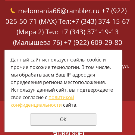
melomania66@rambler.ru
+7 (922)
025-50-71 (MAX)
Тел:+7 (343) 374-15-67
(Мира 2)
Тел: +7 (343) 371-19-13
(Малышева 76)
+7 (922) 609-29-80
(MAX)
Данный сайт использует файлы cookie и
Екатеринбург, ул. Мира 2
Екатеринбург, ул.
прочие похожие технологии. В том числе,
Малышева 76
мы обрабатываем Ваш IP-адрес для
определения региона местоположения.
Используя данный сайт, вы подтверждаете
свое согласие с
политикой
конфиденциальности
сайта.
© 1997 - 2026 Меломания
ОК
Политика конфиденциальности
создание сайтов
URALSOFT