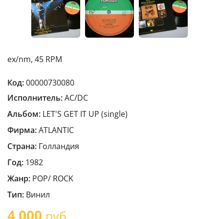
ex/nm, 45 RPM
Код:
00000730080
Исполнитель:
AC/DC
Альбом:
LET'S GET IT UP (single)
Фирма:
ATLANTIC
Страна:
Голландия
Год:
1982
Жанр:
POP/ ROCK
Тип:
Винил
4 000
руб.