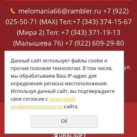
melomania66@rambler.ru
+7 (922)
025-50-71 (MAX)
Тел:+7 (343) 374-15-67
(Мира 2)
Тел: +7 (343) 371-19-13
(Малышева 76)
+7 (922) 609-29-80
(MAX)
Данный сайт использует файлы cookie и
Екатеринбург, ул. Мира 2
Екатеринбург, ул.
прочие похожие технологии. В том числе,
Малышева 76
мы обрабатываем Ваш IP-адрес для
определения региона местоположения.
Используя данный сайт, вы подтверждаете
свое согласие с
политикой
конфиденциальности
сайта.
© 1997 - 2026 Меломания
ОК
Политика конфиденциальности
создание сайтов
URALSOFT