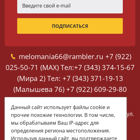
melomania66@rambler.ru
+7 (922)
025-50-71 (MAX)
Тел:+7 (343) 374-15-67
(Мира 2)
Тел: +7 (343) 371-19-13
(Малышева 76)
+7 (922) 609-29-80
(MAX)
Данный сайт использует файлы cookie и
Екатеринбург, ул. Мира 2
Екатеринбург, ул.
прочие похожие технологии. В том числе,
Малышева 76
мы обрабатываем Ваш IP-адрес для
определения региона местоположения.
Используя данный сайт, вы подтверждаете