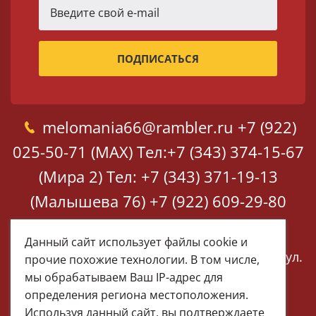
melomania66@rambler.ru
+7 (922)
025-50-71 (MAX)
Тел:+7 (343) 374-15-67
(Мира 2)
Тел: +7 (343) 371-19-13
(Малышева 76)
+7 (922) 609-29-80
(MAX)
Данный сайт использует файлы cookie и
Екатеринбург, ул. Мира 2
Екатеринбург, ул.
прочие похожие технологии. В том числе,
Малышева 76
мы обрабатываем Ваш IP-адрес для
определения региона местоположения.
Используя данный сайт, вы подтверждаете