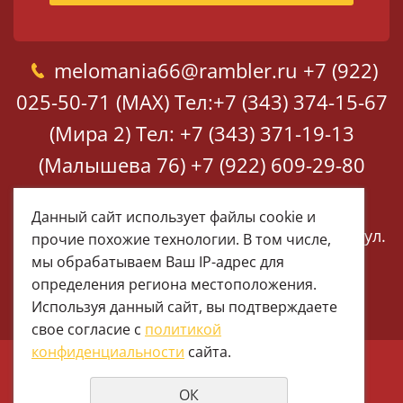
melomania66@rambler.ru
+7 (922)
025-50-71 (MAX)
Тел:+7 (343) 374-15-67
(Мира 2)
Тел: +7 (343) 371-19-13
(Малышева 76)
+7 (922) 609-29-80
(MAX)
Данный сайт использует файлы cookie и
Екатеринбург, ул. Мира 2
Екатеринбург, ул.
прочие похожие технологии. В том числе,
Малышева 76
мы обрабатываем Ваш IP-адрес для
определения региона местоположения.
Используя данный сайт, вы подтверждаете
свое согласие с
политикой
конфиденциальности
сайта.
© 1997 - 2026 Меломания
ОК
Политика конфиденциальности