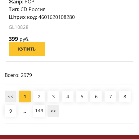
Жанр:
POP
Тип:
CD Россия
Штрих код:
4601620108280
GL10828
399
руб.
КУПИТЬ
Всего: 2979
<<
1
2
3
4
5
6
7
8
..
149
9
>>