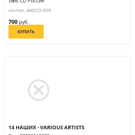
Тип:
CD Россия
nm/nm, AADCD-009
700
руб.
КУПИТЬ
14 НАШИХ - VARIOUS ARTISTS