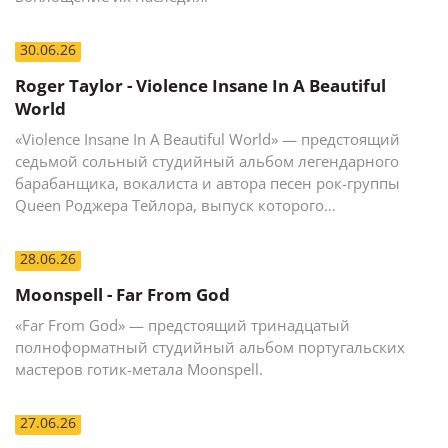
30.06.26
Roger Taylor - Violence Insane In A Beautiful
World
«Violence Insane In A Beautiful World» — предстоящий
седьмой сольный студийный альбом легендарного
барабанщика, вокалиста и автора песен рок-группы
Queen Роджера Тейлора, выпуск которого
запланирован на осень 2026 года.
28.06.26
Moonspell - Far From God
«Far From God» — предстоящий тринадцатый
полноформатный студийный альбом португальских
мастеров готик-метала Moonspell.
27.06.26