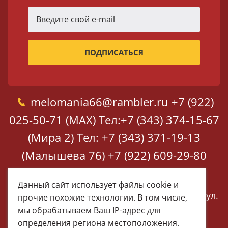
melomania66@rambler.ru
+7 (922)
025-50-71 (MAX)
Тел:+7 (343) 374-15-67
(Мира 2)
Тел: +7 (343) 371-19-13
(Малышева 76)
+7 (922) 609-29-80
(MAX)
Данный сайт использует файлы cookie и
Екатеринбург, ул. Мира 2
Екатеринбург, ул.
прочие похожие технологии. В том числе,
Малышева 76
мы обрабатываем Ваш IP-адрес для
определения региона местоположения.