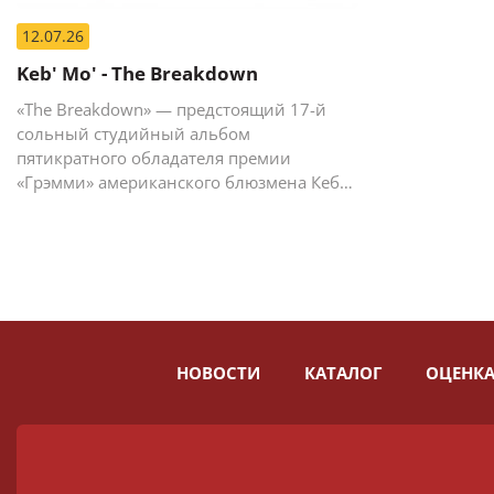
12.07.26
Keb' Mo' - The Breakdown
«The Breakdown» — предстоящий 17-й
сольный студийный альбом
пятикратного обладателя премии
«Грэмми» американского блюзмена Кеба
Мо (Кевина Мура).
НОВОСТИ
КАТАЛОГ
ОЦЕНКА