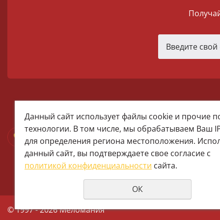
Получай
melomania66@rambler.ru
Данный сайт использует файлы cookie и прочие 
+7 (922) 025-50-71 (MAX)
технологии. В том числе, мы обрабатываем Ваш I
Тел:+7 (343) 374-15-67 (Мира 2)
для определения региона местоположения. Испо
Тел: +7 (343) 371-19-13 (Малышева
данный сайт, вы подтверждаете свое согласие с
+7 (922) 609-29-80 (MAX)
политикой конфиденциальности
сайта.
ОК
© 1997 - 2026 Меломания