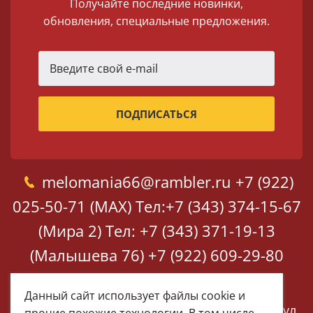
Получайте последние новинки,
обновления, специальные предложения.
melomania66@rambler.ru
+7 (922)
025-50-71 (MAX)
Тел:+7 (343) 374-15-67
(Мира 2)
Тел: +7 (343) 371-19-13
(Малышева 76)
+7 (922) 609-29-80
(MAX)
Данный сайт использует файлы cookie и
Екатеринбург, ул. Мира 2
Екатеринбург, ул.