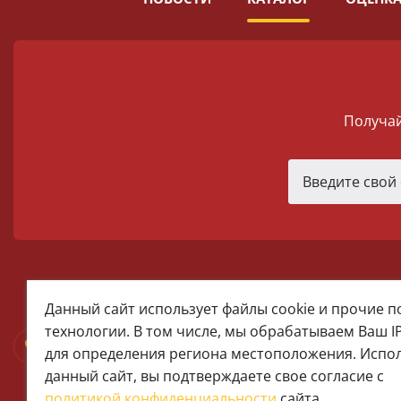
Получай
melomania66@rambler.ru
Данный сайт использует файлы cookie и прочие 
+7 (922) 025-50-71 (MAX)
технологии. В том числе, мы обрабатываем Ваш I
Тел:+7 (343) 374-15-67 (Мира 2)
для определения региона местоположения. Испо
Тел: +7 (343) 371-19-13 (Малышева
данный сайт, вы подтверждаете свое согласие с
+7 (922) 609-29-80 (MAX)
политикой конфиденциальности
сайта.