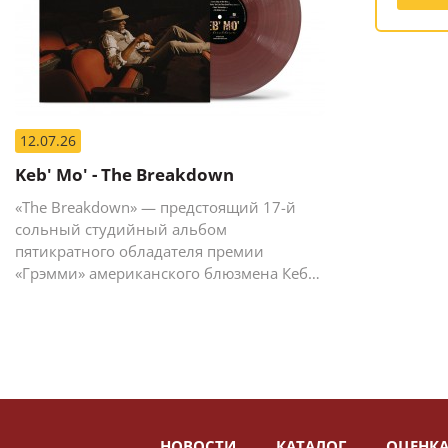
12.07.26
Keb' Mo' - The Breakdown
«The Breakdown» — предстоящий 17-й
сольный студийный альбом
пятикратного обладателя премии
«Грэмми» американского блюзмена Кеба
Мо (Кевина Мура).
НОВОСТИ
КАТАЛОГ
ОЦЕНКА