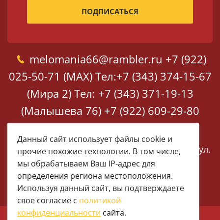
melomania66@rambler.ru
+7 (922)
025-50-71 (MAX)
Тел:+7 (343) 374-15-67
(Мира 2)
Тел: +7 (343) 371-19-13
(Малышева 76)
+7 (922) 609-29-80
(MAX)
Данный сайт использует файлы cookie и
Екатеринбург, ул. Мира 2
Екатеринбург, ул.
прочие похожие технологии. В том числе,
Малышева 76
мы обрабатываем Ваш IP-адрес для
определения региона местоположения.
Используя данный сайт, вы подтверждаете
свое согласие с
политикой
конфиденциальности
сайта.
© 1997 - 2026 Меломания