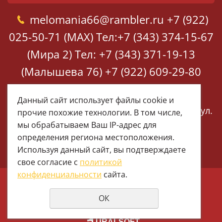
melomania66@rambler.ru
+7 (922)
025-50-71 (MAX)
Тел:+7 (343) 374-15-67
(Мира 2)
Тел: +7 (343) 371-19-13
(Малышева 76)
+7 (922) 609-29-80
(MAX)
Данный сайт использует файлы cookie и
Екатеринбург, ул. Мира 2
Екатеринбург, ул.
прочие похожие технологии. В том числе,
Малышева 76
мы обрабатываем Ваш IP-адрес для
определения региона местоположения.
Используя данный сайт, вы подтверждаете
свое согласие с
политикой
конфиденциальности
сайта.
© 1997 - 2026 Меломания
ОК
Политика конфиденциальности
создание сайтов
URALSOFT