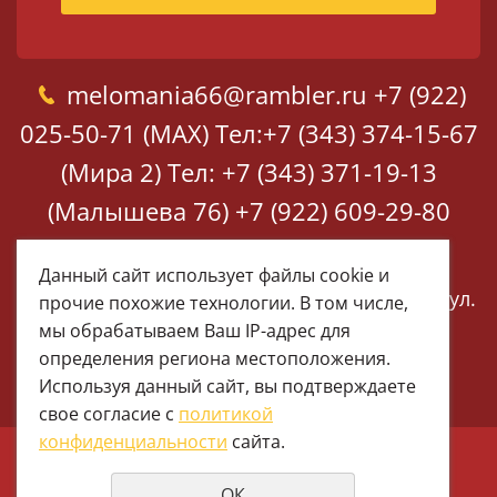
melomania66@rambler.ru
+7 (922)
025-50-71 (MAX)
Тел:+7 (343) 374-15-67
(Мира 2)
Тел: +7 (343) 371-19-13
(Малышева 76)
+7 (922) 609-29-80
(MAX)
Данный сайт использует файлы cookie и
Екатеринбург, ул. Мира 2
Екатеринбург, ул.
прочие похожие технологии. В том числе,
Малышева 76
мы обрабатываем Ваш IP-адрес для
определения региона местоположения.
Используя данный сайт, вы подтверждаете
свое согласие с
политикой
конфиденциальности
сайта.
© 1997 - 2026 Меломания
ОК