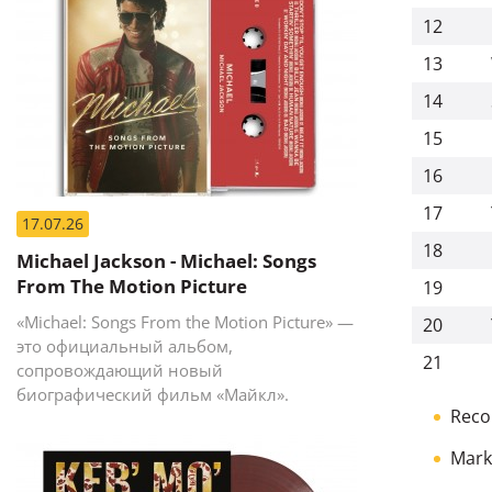
12
13
14
15
16
17
17.07.26
18
Michael Jackson - Michael: Songs
From The Motion Picture
19
«Michael: Songs From the Motion Picture» —
20
это официальный альбом,
21
сопровождающий новый
биографический фильм «Майкл».
Reco
Mark