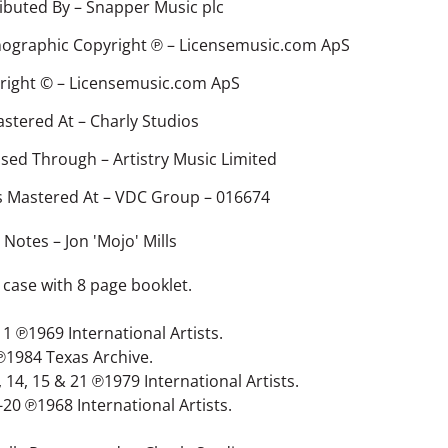
ributed By – Snapper Music plc
ographic Copyright ℗ – Licensemusic.com ApS
right © – Licensemusic.com ApS
stered At – Charly Studios
nsed Through – Artistry Music Limited
s Mastered At – VDC Group – 016674
r Notes
– Jon 'Mojo' Mills
k case with 8 page booklet.
11 ℗1969 International Artists.
℗1984 Texas Archive.
 14, 15 & 21 ℗1979 International Artists.
-20 ℗1968 International Artists.