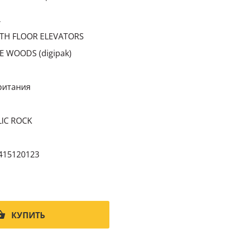
4
TH FLOOR ELEVATORS
E WOODS (digipak)
ритания
IC ROCK
415120123
КУПИТЬ