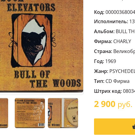
Код:
0000036800
Исполнитель:
13
Альбом:
BULL TH
Фирма:
CHARLY
Страна:
Великоб
Год:
1969
Жанр:
PSYCHEDEL
Тип:
CD Фирма
Штрих код:
0803
2 900
руб.