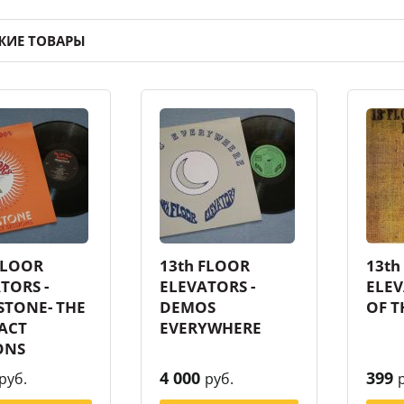
ЖИЕ ТОВАРЫ
FLOOR
13th FLOOR
13th
TORS -
ELEVATORS -
ELEV
STONE- THE
DEMOS
OF 
ACT
EVERYWHERE
ONS
4 000
399
руб.
руб.