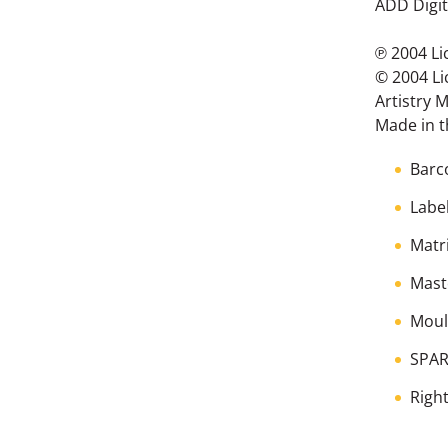
ADD Digit
℗ 2004 L
© 2004 L
Artistry 
Made in t
Barc
Labe
Matr
Mast
Moul
SPAR
Righ