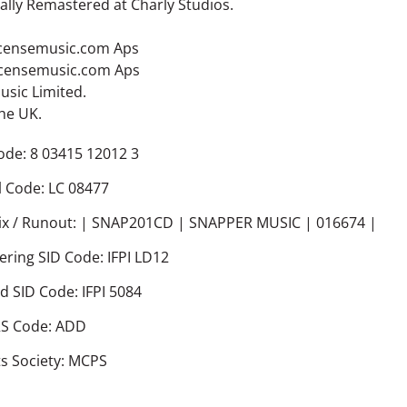
ally Remastered at Charly Studios.
icensemusic.com Aps
icensemusic.com Aps
Music Limited.
he UK.
ode: 8 03415 12012 3
l Code: LC 08477
ix / Runout: | SNAP201CD | SNAPPER MUSIC | 016674 |
ering SID Code: IFPI LD12
d SID Code: IFPI 5084
S Code: ADD
ts Society: MCPS