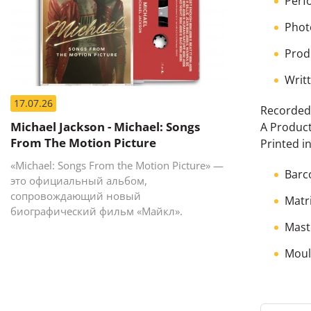
Perf
Phot
Prod
Writ
17.07.26
Recorded 
Michael Jackson - Michael: Songs
A Product 
From The Motion Picture
Printed in
«Michael: Songs From the Motion Picture» —
Barc
это официальный альбом,
сопровождающий новый
Matr
биографический фильм «Майкл».
Mast
Moul