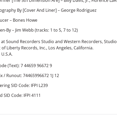
ormer [The 5th Dimension Are]
– Billy Davis, Jr., Florenc
ography By [Cover And Liner]
– George Rodriguez
ucer
– Bones Howe
ten-By
– Jim Webb (tracks: 1 to 5, 7 to 12)
at Sound Recorders Studio and Western Recorders, Studio 3
of Liberty Records, Inc., Los Angeles, California.
 U.S.A.
ode (Text): 7 44659 96672 9
ix / Runout: 74465996672 1J 12
ering SID Code: IFPI L239
d SID Code: IFPI 4111