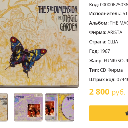
Код:
0000062503
Исполнитель:
5T
Альбом:
THE MA
Фирма:
ARISTA
Страна:
США
Год:
1967
Жанр:
FUNK/SOU
Тип:
CD Фирма
Штрих код:
0744
2 800
руб.