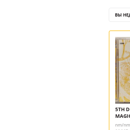
ВЫ НЕ
5TH D
MAGI
nm/nm,