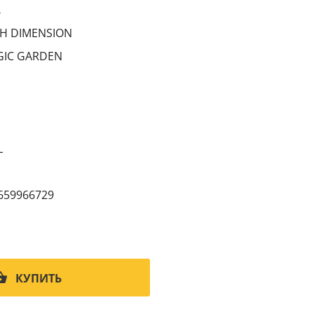
6
H DIMENSION
GIC GARDEN
L
659966729
КУПИТЬ