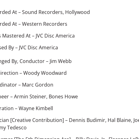
rded At
– Sound Recorders, Hollywood
rded At
– Western Recorders
s Mastered At
– JVC Disc America
sed By
– JVC Disc America
nged By, Conductor
– Jim Webb
irection
– Woody Woodward
dinator
– Marc Gordon
neer
– Armin Steiner, Bones Howe
tration
– Wayne Kimbell
cian [Creative Contribution]
– Dennis Budimir, Hal Blaine, J
my Tedesco