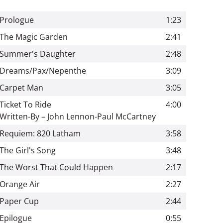
Prologue
1:23
The Magic Garden
2:41
Summer's Daughter
2:48
Dreams/Pax/Nepenthe
3:09
Carpet Man
3:05
Ticket To Ride
4:00
Written-By – John Lennon-Paul McCartney
Requiem: 820 Latham
3:58
The Girl's Song
3:48
The Worst That Could Happen
2:17
Orange Air
2:27
Paper Cup
2:44
Epilogue
0:55