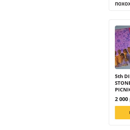
ПОХО
5th D
STON
PICNI
2 000