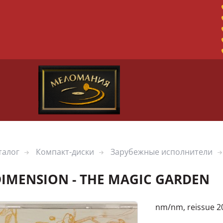
талог
Компакт-диски
Зарубежные исполнители
DIMENSION - THE MAGIC GARDEN
nm/nm, reissue 20