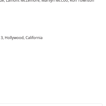
e LaRue, Lamont McLemore, Marilyn McCoo, Ron Townson
, Hollywood, California