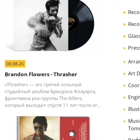
Reco
Reco
Glas
Pres
Arra
08.08.26
Art D
Brandon Flowers - Thrasher
«Thrasher» — это третий сольный
Coor
студийный альбом Брэндона Флауэрса,
Engi
фронтмена рок-группы The Killers,
который выходит спустя 11 лет после его
Illus
предыдущего сольного релиза The
Desired Effect (2015).
Musi
Tom