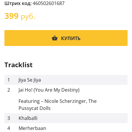
Штрих код:
460502601687
399
руб.
КУПИТЬ
Tracklist
1
Jiya Se Jiya
2
Jai Ho! (You Are My Destiny)
Featuring – Nicole Scherzinger, The
Pussycat Dolls
3
Khalballi
4
Merherbaan