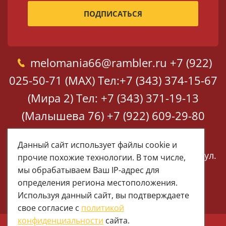
melomania66@rambler.ru
+7 (922)
025-50-71 (MAX)
Тел:+7 (343) 374-15-67
(Мира 2)
Тел: +7 (343) 371-19-13
(Малышева 76)
+7 (922) 609-29-80
(MAX)
Данный сайт использует файлы cookie и
Екатеринбург, ул. Мира 2
Екатеринбург, ул.
прочие похожие технологии. В том числе,
Малышева 76
мы обрабатываем Ваш IP-адрес для
определения региона местоположения.
Используя данный сайт, вы подтверждаете
свое согласие с
политикой
конфиденциальности
сайта.