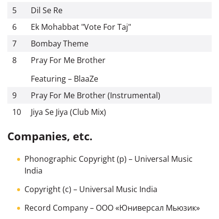
5
Dil Se Re
6
Ek Mohabbat "Vote For Taj"
7
Bombay Theme
8
Pray For Me Brother
Featuring – BlaaZe
9
Pray For Me Brother (Instrumental)
10
Jiya Se Jiya (Club Mix)
Companies, etc.
Phonographic Copyright (p)
– Universal Music
India
Copyright (c)
– Universal Music India
Record Company
– ООО «Юниверсал Мьюзик»