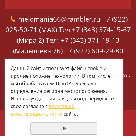
melomania66@rambler.ru
+7 (922)
025-50-71 (MAX)
Тел:+7 (343) 374-15-67
(Мира 2)
Тел: +7 (343) 371-19-13
(Малышева 76)
+7 (922) 609-29-80
(MAX)
Данный сайт использует файлы cookie и
Екатеринбург, ул. Мира 2
Екатеринбург, ул.
прочие похожие технологии. В том числе,
Малышева 76
мы обрабатываем Ваш IP-адрес для
определения региона местоположения.
Используя данный сайт, вы подтверждаете
свое согласие с
политикой
конфиденциальности
сайта.
© 1997 - 2026 Меломания
ОК
Политика конфиденциальности