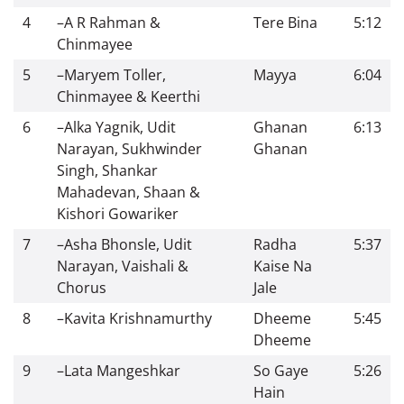
4
–
A R Rahman &
Tere Bina
5:12
Chinmayee
5
–
Maryem Toller,
Mayya
6:04
Chinmayee & Keerthi
6
–
Alka Yagnik, Udit
Ghanan
6:13
Narayan, Sukhwinder
Ghanan
Singh, Shankar
Mahadevan, Shaan &
Kishori Gowariker
7
–
Asha Bhonsle, Udit
Radha
5:37
Narayan, Vaishali &
Kaise Na
Chorus
Jale
8
–
Kavita Krishnamurthy
Dheeme
5:45
Dheeme
9
–
Lata Mangeshkar
So Gaye
5:26
Hain