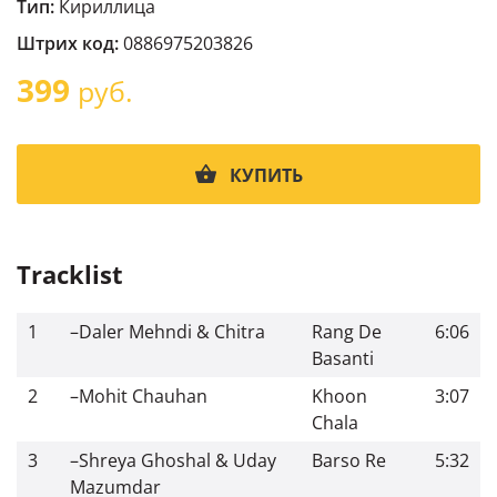
Тип:
Кириллица
Штрих код:
0886975203826
399
руб.
КУПИТЬ
Tracklist
1
–
Daler Mehndi & Chitra
Rang De
6:06
Basanti
2
–
Mohit Chauhan
Khoon
3:07
Chala
3
–
Shreya Ghoshal & Uday
Barso Re
5:32
Mazumdar