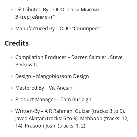
Distributed By
– ООО "Сони Мьюзик
Энтертейнмент"
Manufactured By
– ООО "Сонопресс"
Credits
Compilation Producer
–
Darren Salmieri
,
Steve
Berkowitz
Design
–
Mangoblossom Design
Mastered By
–
Vic Anesini
Product Manager
–
Tom Burleigh
Written-By
–
A R Rahman
,
Gulzar
(tracks: 3 to 5),
Javed Akhtar
(tracks: 6 to 9),
Mehboob
(tracks: 12,
14),
Prasoon Joshi
(tracks: 1, 2)