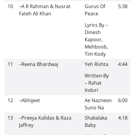
10
–
A R Rahman & Nusrat
Gurus Of
5:38
Fateh Ali Khan
Peace
Lyrics By –
Dinesh
Kapoor,
Mehboob,
Tim Kody
11
–
Reena Bhardwaj
Yeh Rishta
4:44
Written-By
– Rahat
Indori
12
–
Abhijeet
Ae Nazneen
6:00
Suno Na
13
–
Preeya Kalidas & Raza
Shakalaka
4:18
Jaffrey
Baby