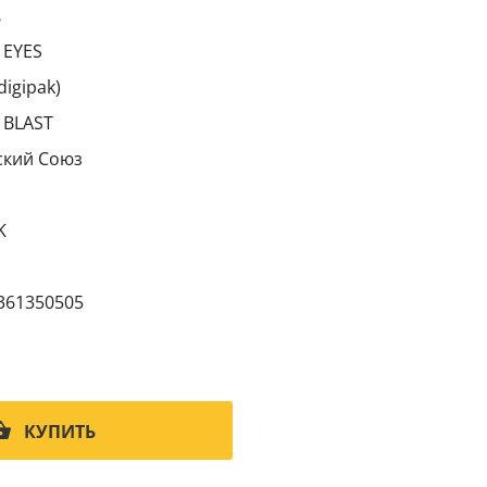
6
 EYES
digipak)
 BLAST
кий Cоюз
K
361350505
КУПИТЬ