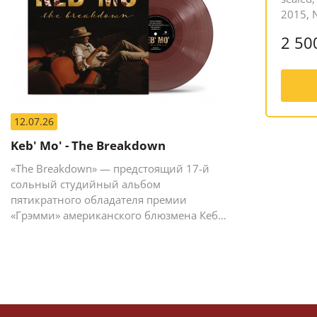
2015, 
2 50
12.07.26
Keb' Mo' - The Breakdown
«The Breakdown» — предстоящий 17-й
сольный студийный альбом
пятикратного обладателя премии
«Грэмми» американского блюзмена Кеба
Мо (Кевина Мура).