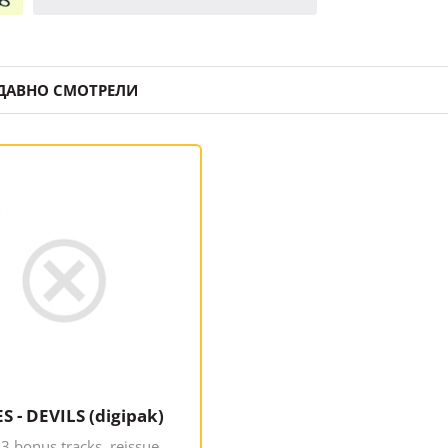
ДАВНО СМОТРЕЛИ
S - DEVILS (digipak)
 3 bonus tracks, reissue