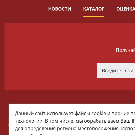
НОВОСТИ
КАТАЛОГ
ОЦЕНКА
Получай
melomania66@rambler.ru
Данный сайт использует файлы cookie и прочие 
+7 (922) 025-50-71 (MAX)
технологии. В том числе, мы обрабатываем Ваш I
Тел:+7 (343) 374-15-67 (Мира 2)
для определения региона местоположения. Испо
Тел: +7 (343) 371-19-13 (Малышева