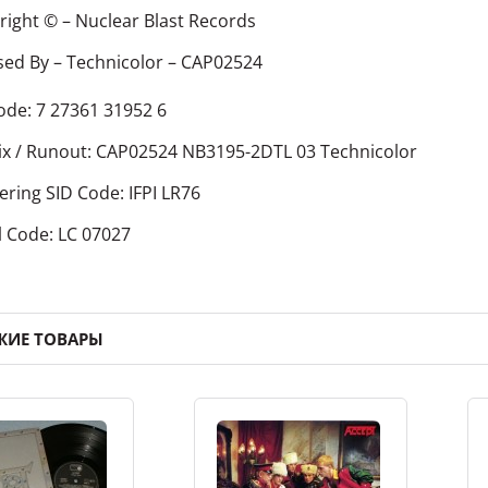
right ©
–
Nuclear Blast Records
sed By
–
Technicolor
– CAP02524
ode: 7 27361 31952 6
ix / Runout: CAP02524 NB3195-2DTL 03 Technicolor
ering SID Code: IFPI LR76
l Code: LC 07027
ЖИЕ ТОВАРЫ