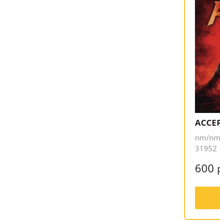
ACCEP
nm/nm,
31952
600