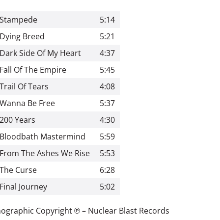
Stampede
5:14
Dying Breed
5:21
Dark Side Of My Heart
4:37
Fall Of The Empire
5:45
Trail Of Tears
4:08
Wanna Be Free
5:37
200 Years
4:30
Bloodbath Mastermind
5:59
From The Ashes We Rise
5:53
The Curse
6:28
Final Journey
5:02
ographic Copyright ℗
–
Nuclear Blast Records