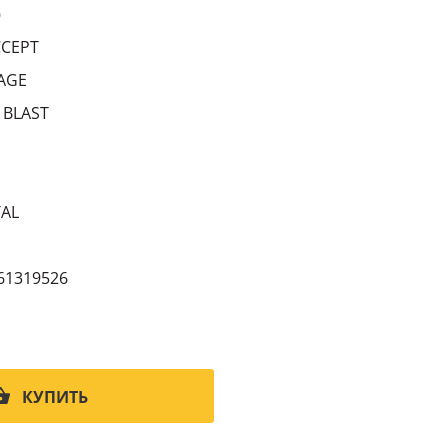
9
CCEPT
AGE
 BLAST
AL
61319526
КУПИТЬ