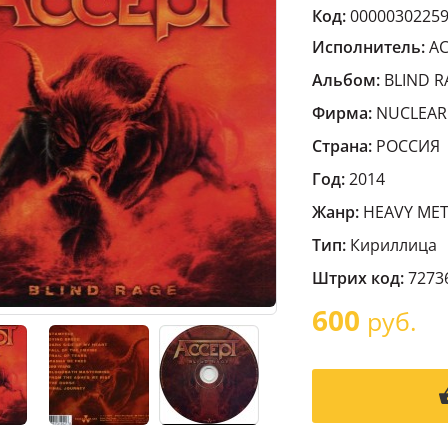
Код:
0000030225
Исполнитель:
A
Альбом:
BLIND R
Фирма:
NUCLEAR
Страна:
РОССИЯ
Год:
2014
Жанр:
HEAVY MET
Тип:
Кириллица
Штрих код:
7273
600
руб.