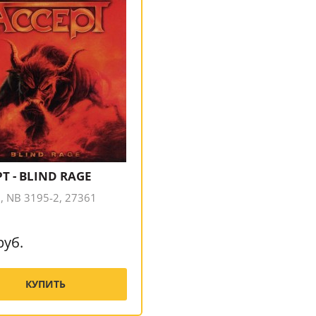
T - BLIND RAGE
 NB 3195-2, 27361
руб.
КУПИТЬ