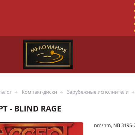
талог
Компакт-диски
Зарубежные исполнители
T - BLIND RAGE
nm/nm, NB 3195-2