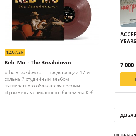
ACCEP
YEAR
12.07.26
Keb' Mo' - The Breakdown
7 000
«The Breakdown» — предстоящий 17-й
сольный студийный альбом
пятикратного обладателя премии
«Грэмми» американского блюзмена Кеба
Мо (Кевина Мура).
ДОБАВ
Ваше Имя 