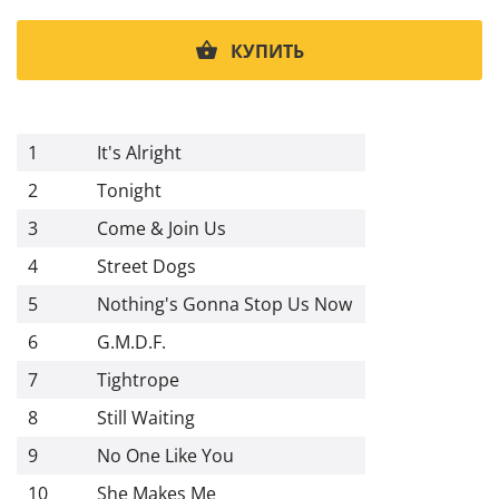
КУПИТЬ
1
It's Alright
2
Tonight
3
Come & Join Us
4
Street Dogs
5
Nothing's Gonna Stop Us Now
6
G.M.D.F.
7
Tightrope
8
Still Waiting
9
No One Like You
10
She Makes Me