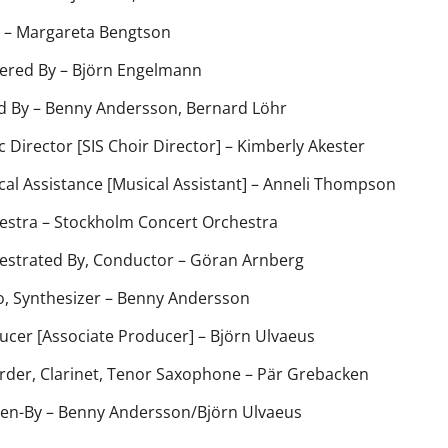
–
Margareta Bengtson
ered By
–
Björn Engelmann
d By
–
Benny Andersson
,
Bernard Löhr
 Director [SIS Choir Director]
–
Kimberly Akester
al Assistance [Musical Assistant]
–
Anneli Thompson
estra
–
Stockholm Concert Orchestra
estrated By, Conductor
–
Göran Arnberg
o, Synthesizer
–
Benny Andersson
ucer [Associate Producer]
–
Björn Ulvaeus
rder, Clarinet, Tenor Saxophone
–
Pär Grebacken
ten-By
–
Benny Andersson/Björn Ulvaeus