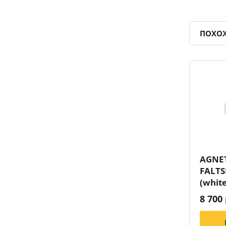
ПОХО
AGNE
FALTS
(white
8 700