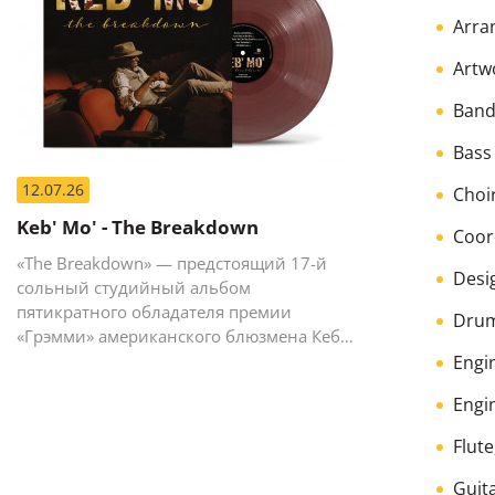
Arra
Artw
Band
Bass
12.07.26
Choi
Keb' Mo' - The Breakdown
Coor
«The Breakdown» — предстоящий 17-й
Desi
сольный студийный альбом
пятикратного обладателя премии
Drum
«Грэмми» американского блюзмена Кеба
Мо (Кевина Мура).
Engi
Engi
Flut
Guit