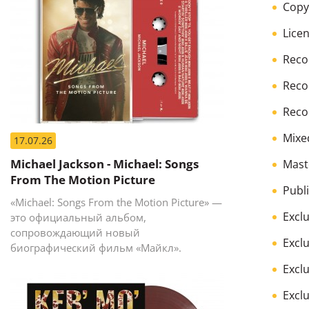
Copy
Lice
Reco
Reco
Reco
Mixe
17.07.26
Michael Jackson - Michael: Songs
Mast
From The Motion Picture
Publ
«Michael: Songs From the Motion Picture» —
Exclu
это официальный альбом,
сопровождающий новый
Exclu
биографический фильм «Майкл».
Exclu
Exclu