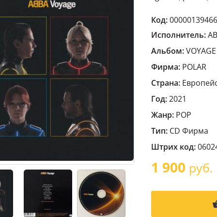
Код:
0000013946
Исполнитель:
A
Альбом:
VOYAGE (
Фирма:
POLAR
Страна:
Европейс
Год:
2021
Жанр:
POP
Тип:
CD Фирма
Штрих код:
0602
1 900
руб.