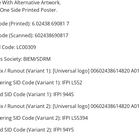
e With Alternative Artwork.
 One Side Printed Poster.
ode
(Printed):
6 02438 69081 7
ode
(Scanned):
602438690817
l Code:
LC00309
s Society:
BIEM/SDRM
ix / Runout
(Variant 1):
[Universal logo] 00602438614820 A0
ering SID Code
(Variant 1):
IFPI L552
d SID Code
(Variant 1):
IFPI 944S
ix / Runout
(Variant 2):
[Universal logo] 00602438614820 A0
ering SID Code
(Variant 2):
IFPI L55394
d SID Code
(Variant 2):
IFPI 94Y5