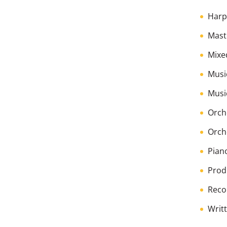
Harp
Mast
Mixe
Music
Music
Orch
Orch
Pian
Prod
Reco
Writ