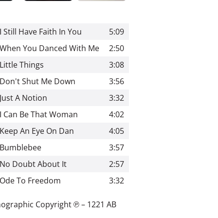
I Still Have Faith In You
5:09
When You Danced With Me
2:50
Little Things
3:08
Don't Shut Me Down
3:56
Just A Notion
3:32
I Can Be That Woman
4:02
Keep An Eye On Dan
4:05
Bumblebee
3:57
No Doubt About It
2:57
Ode To Freedom
3:32
ographic Copyright ℗
–
1221 AB