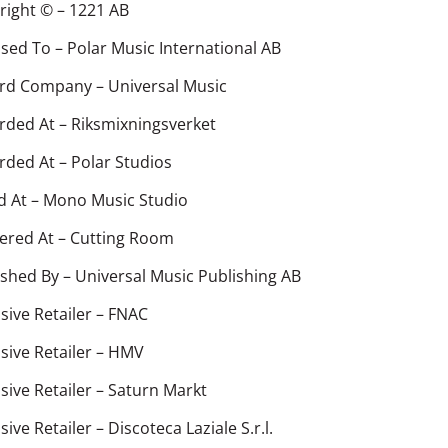
right ©
–
1221 AB
nsed To
–
Polar Music International AB
rd Company
–
Universal Music
rded At
–
Riksmixningsverket
rded At
–
Polar Studios
d At
–
Mono Music Studio
ered At
–
Cutting Room
ished By
–
Universal Music Publishing AB
sive Retailer
–
FNAC
sive Retailer
–
HMV
sive Retailer
–
Saturn Markt
sive Retailer
–
Discoteca Laziale S.r.l.