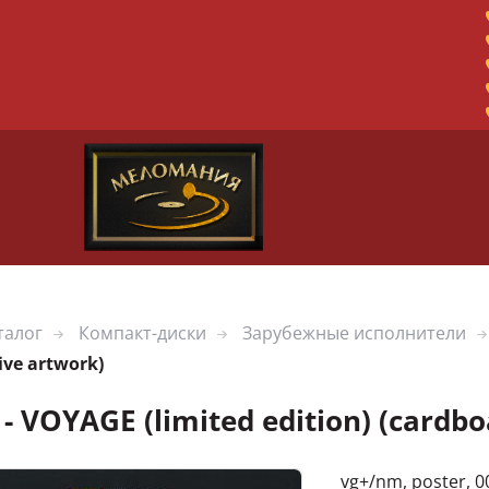
талог
Компакт-диски
Зарубежные исполнители
ive artwork)
- VOYAGE (limited edition) (cardbo
vg+/nm, poster, 