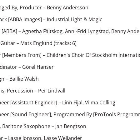
nged By, Producer
–
Benny Andersson
ork [ABBA Images]
–
Industrial Light & Magic
 [ABBA]
–
Agnetha Fältskog
,
Anni-Frid Lyngstad
,
Benny Ande
 Guitar
–
Mats Englund
(tracks: 6)
r [Members From]
–
Children's Choir Of Stockholm Internati
dinator
–
Görel Hanser
gn
–
Baillie Walsh
s, Percussion
–
Per Lindvall
neer [Assistant Engineer]
–
Linn Fijal
,
Vilma Colling
neer [Sound Engineer], Programmed By [ProTools Program
e, Baritone Saxophone
–
Jan Bengtson
ar
–
Lasse Jonsson
,
Lasse Wellander