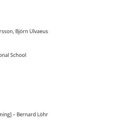
rsson
,
Björn Ulvaeus
onal School
ming]
–
Bernard Löhr