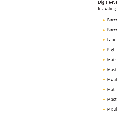
Digisleev
Including
Barc
Barc
Labe
Right
Matr
Mast
Moul
Matr
Mast
Moul