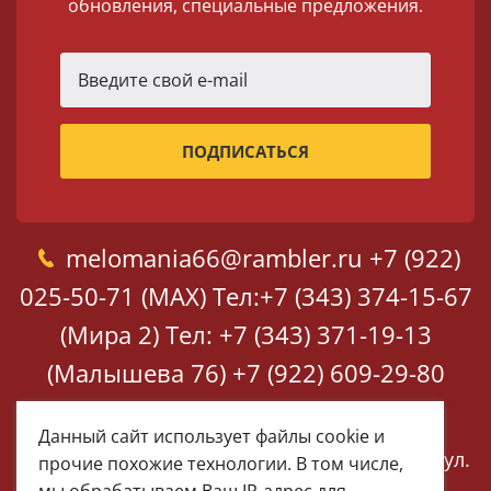
обновления, специальные предложения.
melomania66@rambler.ru
+7 (922)
025-50-71 (MAX)
Тел:+7 (343) 374-15-67
(Мира 2)
Тел: +7 (343) 371-19-13
(Малышева 76)
+7 (922) 609-29-80
(MAX)
Данный сайт использует файлы cookie и
Екатеринбург, ул. Мира 2
Екатеринбург, ул.
прочие похожие технологии. В том числе,
Малышева 76