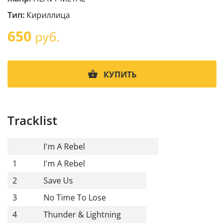
Тип:
Кириллица
650
руб.
КУПИТЬ
Tracklist
I'm A Rebel
1
I'm A Rebel
2
Save Us
3
No Time To Lose
4
Thunder & Lightning