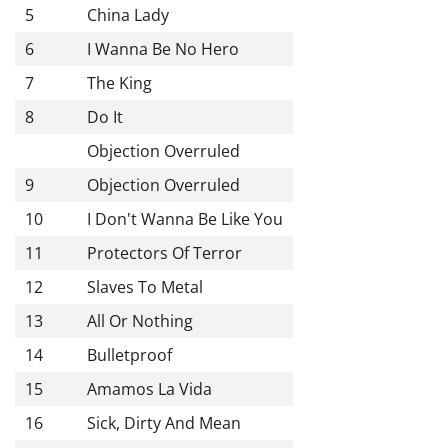
5
China Lady
6
I Wanna Be No Hero
7
The King
8
Do It
Objection Overruled
9
Objection Overruled
10
I Don't Wanna Be Like You
11
Protectors Of Terror
12
Slaves To Metal
13
All Or Nothing
14
Bulletproof
15
Amamos La Vida
16
Sick, Dirty And Mean