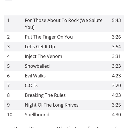
1
For Those About To Rock (We Salute
5:43
You)
2
Put The Finger On You
3:26
3
Let's Get It Up
3:54
4
Inject The Venom
3:31
5
Snowballed
3:23
6
Evil Walks
4:23
7
C.O.D.
3:20
8
Breaking The Rules
4:23
9
Night Of The Long Knives
3:25
10
Spellbound
4:30