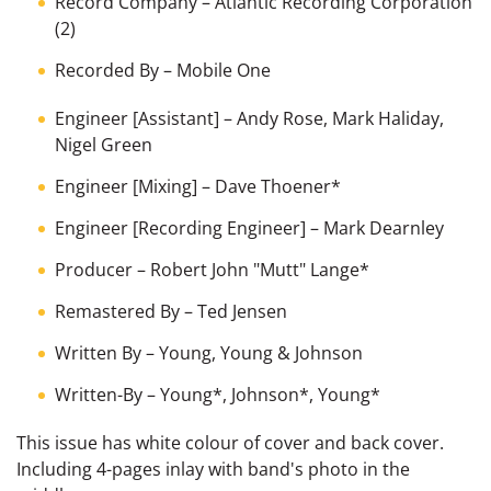
Record Company
–
Atlantic Recording Corporation
(2)
Recorded By
–
Mobile One
Engineer [Assistant]
–
Andy Rose
,
Mark Haliday
,
Nigel Green
Engineer [Mixing]
–
Dave Thoener
*
Engineer [Recording Engineer]
–
Mark Dearnley
Producer
–
Robert John "Mutt" Lange
*
Remastered By
–
Ted Jensen
Written By
–
Young, Young & Johnson
Written-By
–
Young
*
,
Johnson
*
,
Young
*
This issue has white colour of cover and back cover.
Including 4-pages inlay with band's photo in the