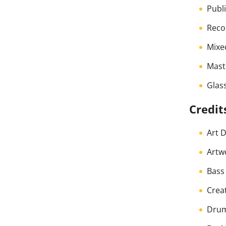
Publ
Reco
Mixe
Mast
Glas
Credit
Art D
Artwo
Bass
Crea
Dru