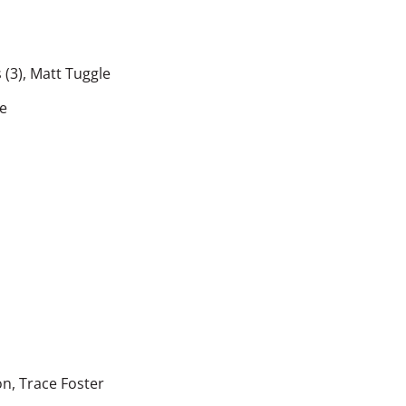
 (3)
,
Matt Tuggle
e
on
,
Trace Foster