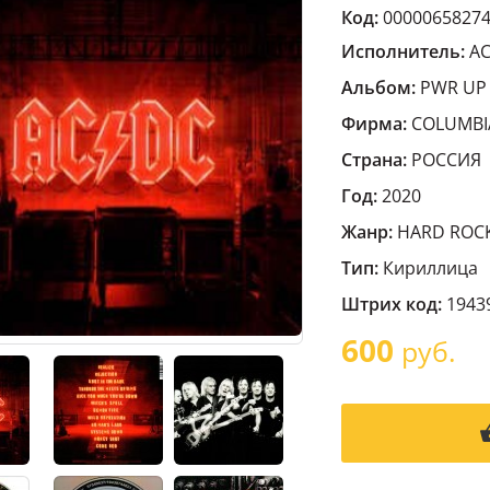
Код:
0000065827
Исполнитель:
A
Альбом:
PWR UP
Фирма:
COLUMBI
Страна:
РОССИЯ
Год:
2020
Жанр:
HARD ROC
Тип:
Кириллица
Штрих код:
1943
600
руб.