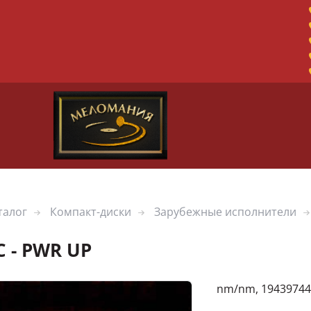
талог
Компакт-диски
Зарубежные исполнители
C - PWR UP
nm/nm, 19439744