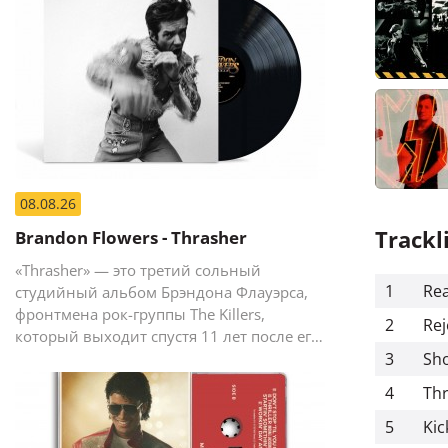
08.08.26
Trackl
Brandon Flowers - Thrasher
«Thrasher» — это третий сольный
1
Rea
студийный альбом Брэндона Флауэрса,
фронтмена рок-группы The Killers,
2
Rej
который выходит спустя 11 лет после его
предыдущего сольного релиза The
3
Sho
Desired Effect (2015).
4
Thr
5
Ki