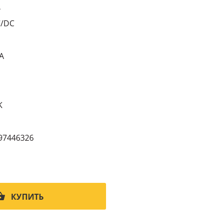
4
C/DC
A
K
97446326
КУПИТЬ