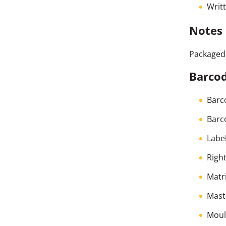
Writ
Notes
Packaged 
Barcod
Barc
Barc
Labe
Righ
Matr
Maste
Moul