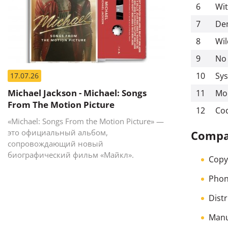
6
Wit
7
De
8
Wil
9
No
10
Sy
17.07.26
Michael Jackson - Michael: Songs
11
Mo
From The Motion Picture
12
Co
«Michael: Songs From the Motion Picture» —
это официальный альбом,
Compan
сопровождающий новый
биографический фильм «Майкл».
Copyr
Phon
Dist
Manu