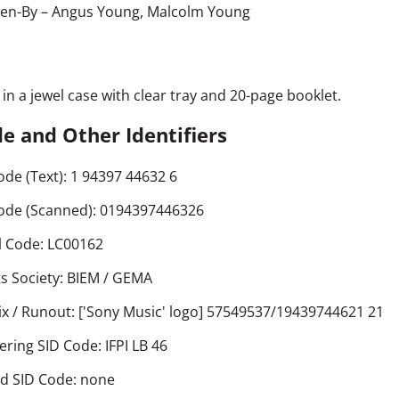
ten-By
–
Angus Young
,
Malcolm Young
in a jewel case with clear tray and 20-page booklet.
e and Other Identifiers
ode (Text): 1 94397 44632 6
ode (Scanned): 0194397446326
l Code: LC00162
ts Society: BIEM / GEMA
ix / Runout: ['Sony Music' logo] 57549537/19439744621 21
ring SID Code: IFPI LB 46
d SID Code: none