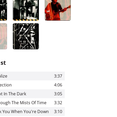
ist
lize
3:37
ection
4:06
t In The Dark
3:05
ough The Mists Of Time
3:32
ck You When You're Down
3:10