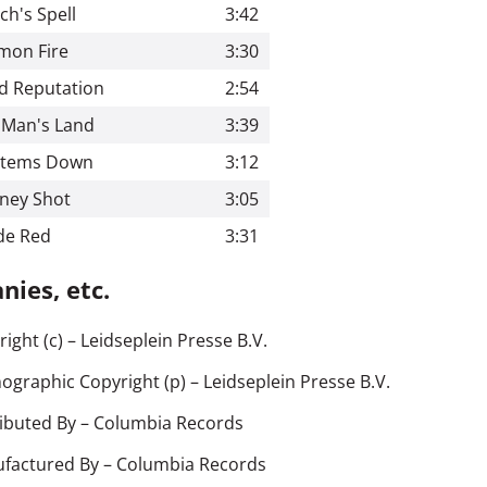
ch's Spell
3:42
mon Fire
3:30
d Reputation
2:54
 Man's Land
3:39
stems Down
3:12
ney Shot
3:05
de Red
3:31
ies, etc.
ight (c)
– Leidseplein Presse B.V.
ographic Copyright (p)
– Leidseplein Presse B.V.
ributed By
– Columbia Records
factured By
– Columbia Records