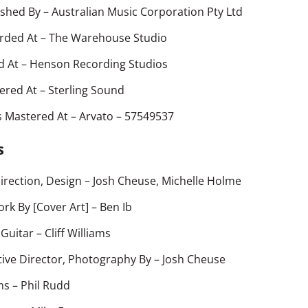
ished By
– Australian Music Corporation Pty Ltd
rded At
– The Warehouse Studio
d At
– Henson Recording Studios
ered At
– Sterling Sound
s Mastered At
– Arvato – 57549537
s
irection, Design
–
Josh Cheuse
,
Michelle Holme
rk By [Cover Art]
– Ben Ib
 Guitar
–
Cliff Williams
tive Director, Photography By
–
Josh Cheuse
ms
–
Phil Rudd