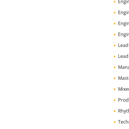
Engi
Engi
Engin
Engi
Lead
Lead
Man
Mast
Mixe
Prod
Rhyt
Tech