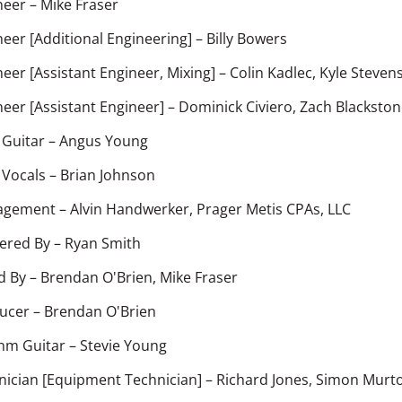
neer
–
Mike Fraser
neer [Additional Engineering]
–
Billy Bowers
eer [Assistant Engineer, Mixing]
–
Colin Kadlec
,
Kyle Stevens
neer [Assistant Engineer]
–
Dominick Civiero
,
Zach Blackston
 Guitar
–
Angus Young
 Vocals
–
Brian Johnson
agement
–
Alvin Handwerker
,
Prager Metis CPAs, LLC
ered By
–
Ryan Smith
d By
–
Brendan O'Brien
,
Mike Fraser
ucer
–
Brendan O'Brien
hm Guitar
–
Stevie Young
nician [Equipment Technician]
–
Richard Jones
,
Simon Murt