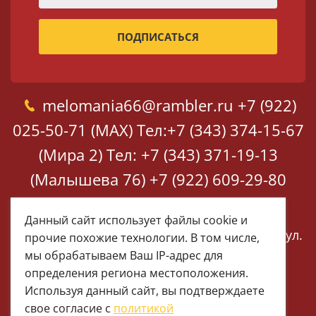
melomania66@rambler.ru
+7 (922)
025-50-71 (MAX)
Тел:+7 (343) 374-15-67
(Мира 2)
Тел: +7 (343) 371-19-13
(Малышева 76)
+7 (922) 609-29-80
(MAX)
Данный сайт использует файлы cookie и
Екатеринбург, ул. Мира 2
Екатеринбург, ул.
прочие похожие технологии. В том числе,
Малышева 76
мы обрабатываем Ваш IP-адрес для
определения региона местоположения.
Используя данный сайт, вы подтверждаете
свое согласие с
политикой