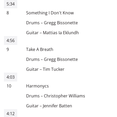
5:34
8
Something I Don't Know
Drums
–
Gregg Bissonette
Guitar
–
Mattias Ia Eklundh
4:56
9
Take A Breath
Drums
–
Gregg Bissonette
Guitar
–
Tim Tucker
4:03
10
Harmonycs
Drums
–
Christopher Williams
Guitar
–
Jennifer Batten
4:12