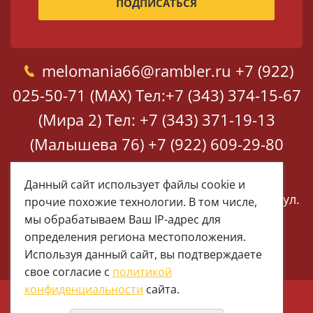
melomania66@rambler.ru
+7 (922)
025-50-71 (MAX)
Тел:+7 (343) 374-15-67
(Мира 2)
Тел: +7 (343) 371-19-13
(Малышева 76)
+7 (922) 609-29-80
(MAX)
Данный сайт использует файлы cookie и
Екатеринбург, ул. Мира 2
Екатеринбург, ул.
прочие похожие технологии. В том числе,
Малышева 76
мы обрабатываем Ваш IP-адрес для
определения региона местоположения.
Используя данный сайт, вы подтверждаете
свое согласие с
политикой
конфиденциальности
сайта.
© 1997 - 2026 Меломания