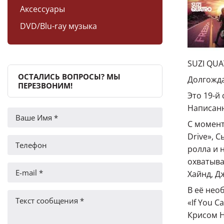
Аксессуары
DVD/Blu-ray музыка
SUZI QUA
ОСТАЛИСЬ ВОПРОСЫ? МЫ
Долгожда
ПЕРЕЗВОНИМ!
Это 19-й
Написанн
С момент
Drive», 
ролла и 
охватыва
Хайнд, Д
В её нео
«If You C
Крисом Н