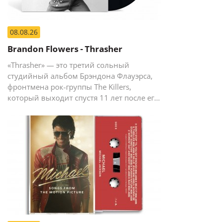
08.08.26
Brandon Flowers - Thrasher
«Thrasher» — это третий сольный
студийный альбом Брэндона Флауэрса,
фронтмена рок-группы The Killers,
который выходит спустя 11 лет после его
предыдущего сольного релиза The
Desired Effect (2015).