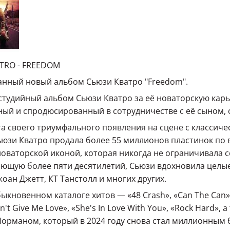
TRO - FREEDOM
нный новый альбом Сьюзи Кватро "Freedom".
 студийный альбом Сьюзи Кватро за её новаторскую кар
ый и спродюсированный в сотрудничестве с её сыном, 
а своего триумфального появления на сцене с классичес
Сьюзи Кватро продала более 55 миллионов пластинок по 
новаторской иконой, которая никогда не ограничивала 
ющую более пяти десятилетий, Сьюзи вдохновила целые
жоан Джетт, КТ Танстолл и многих других.
быкновенном каталоге хитов — «48 Crash», «Can The Can», 
an't Give Me Love», «She's In Love With You», «Rock Hard»,
орманом, который в 2024 году снова стал миллионным 