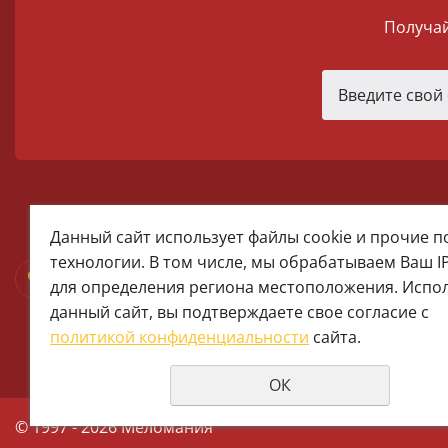
Получай
melomania66@rambler.ru
Данный сайт использует файлы cookie и прочие 
+7 (922) 025-50-71 (MAX)
технологии. В том числе, мы обрабатываем Ваш I
Тел:+7 (343) 374-15-67 (Мира 2)
для определения региона местоположения. Испо
Тел: +7 (343) 371-19-13 (Малышева
данный сайт, вы подтверждаете свое согласие с
+7 (922) 609-29-80 (MAX)
политикой конфиденциальности
сайта.
ОК
© 1997 - 2026 Меломания