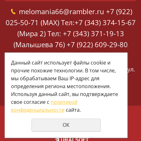
melomania66@rambler.ru
+7 (922)
025-50-71 (MAX)
Тел:+7 (343) 374-15-67
(Мира 2)
Тел: +7 (343) 371-19-13
(Малышева 76)
+7 (922) 609-29-80
(MAX)
Данный сайт использует файлы cookie и
Екатеринбург, ул. Мира 2
Екатеринбург, ул.
прочие похожие технологии. В том числе,
Малышева 76
мы обрабатываем Ваш IP-адрес для
определения региона местоположения.
Используя данный сайт, вы подтверждаете
свое согласие с
политикой
конфиденциальности
сайта.
© 1997 - 2026 Меломания
ОК
Политика конфиденциальности
создание сайтов
URALSOFT