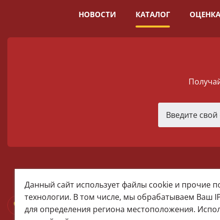
НОВОСТИ
КАТАЛОГ
ОЦЕНКА
Получай
melomania66@rambler.ru
Данный сайт использует файлы cookie и прочие 
+7 (922) 025-50-71 (MAX)
технологии. В том числе, мы обрабатываем Ваш I
Тел:+7 (343) 374-15-67 (Мира 2)
для определения региона местоположения. Испо
Тел: +7 (343) 371-19-13 (Малышева