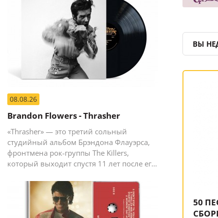
ВЫ НЕ
08.08.26
Brandon Flowers - Thrasher
«Thrasher» — это третий сольный
студийный альбом Брэндона Флауэрса,
фронтмена рок-группы The Killers,
который выходит спустя 11 лет после его
предыдущего сольного релиза The
Desired Effect (2015).
50 ПЕ
СБОР