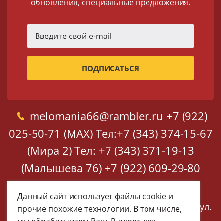
обновления, специальные предложения.
melomania66@rambler.ru
+7 (922)
025-50-71 (MAX)
Тел:+7 (343) 374-15-67
(Мира 2)
Тел: +7 (343) 371-19-13
(Малышева 76)
+7 (922) 609-29-80
(MAX)
Данный сайт использует файлы cookie и
Екатеринбург, ул. Мира 2
Екатеринбург, ул.
прочие похожие технологии. В том числе,
Малышева 76