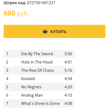
Штрих код:
0727361401221
600
руб.
КУПИТЬ
1
Die By The Sword
5:00
2
Hole In The Head
4:01
3
The Rise Of Chaos
5:16
4
Koolaid
4:58
5
No Regrets
4:20
6
Analog Man
4:10
7
What's Done Is Done
4:08