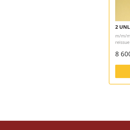
2 UNL
m/m/m,
reissu
8 60