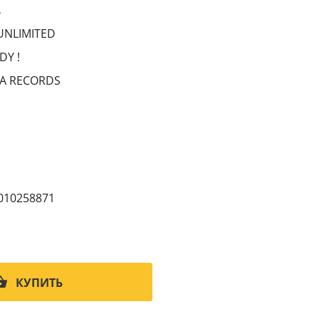
4
UNLIMITED
DY !
A RECORDS
010258871
КУПИТЬ