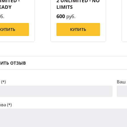
IMITED -
2 UNLIMITED - NO
EADY
LIMITS
600
б.
руб.
КУПИТЬ
КУПИТЬ
ИТЬ ОТЗЫВ
(*)
Ваш 
ва (*)