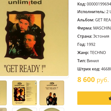
Код:
0000019969
Исполнитель:
2 
Альбом:
GET REA
Фирма:
MASCHIN
Страна:
Эстония
Год:
1992
Жанр:
TECHNO
Тип:
Винил
Штрих код:
4668
8 600
руб.