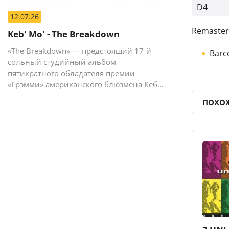
D4
12.07.26
Remaster
Keb' Mo' - The Breakdown
«The Breakdown» — предстоящий 17-й
Barc
сольный студийный альбом
пятикратного обладателя премии
«Грэмми» американского блюзмена Кеба
Мо (Кевина Мура).
ПОХО