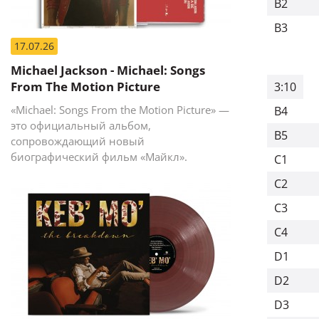
B2
B3
17.07.26
Michael Jackson - Michael: Songs
From The Motion Picture
3:10
«Michael: Songs From the Motion Picture» —
B4
это официальный альбом,
B5
сопровождающий новый
биографический фильм «Майкл».
C1
C2
C3
C4
D1
D2
D3