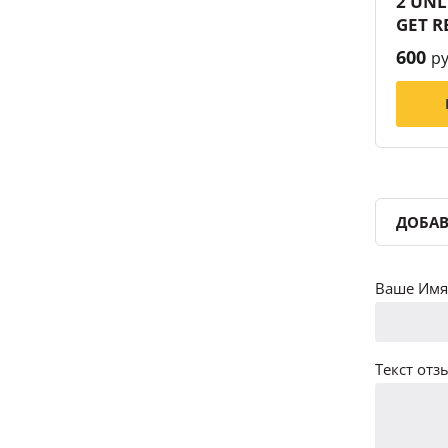
2 UNL
GET R
600
ру
ДОБАВ
Ваше Имя 
Текст отзы