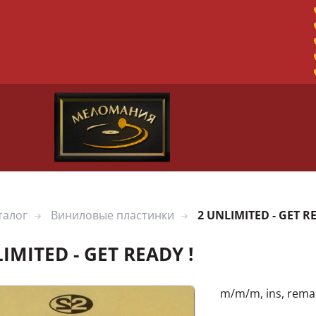
талог
Виниловые пластинки
2 UNLIMITED - GET R
IMITED - GET READY !
m/m/m, ins, rema