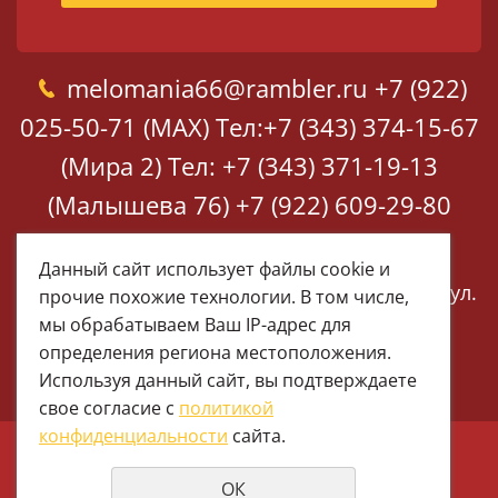
melomania66@rambler.ru
+7 (922)
025-50-71 (MAX)
Тел:+7 (343) 374-15-67
(Мира 2)
Тел: +7 (343) 371-19-13
(Малышева 76)
+7 (922) 609-29-80
(MAX)
Данный сайт использует файлы cookie и
Екатеринбург, ул. Мира 2
Екатеринбург, ул.
прочие похожие технологии. В том числе,
Малышева 76
мы обрабатываем Ваш IP-адрес для
определения региона местоположения.
Используя данный сайт, вы подтверждаете
свое согласие с
политикой
конфиденциальности
сайта.
© 1997 - 2026 Меломания
ОК
Политика конфиденциальности