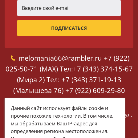
melomania66@rambler.ru
+7 (922)
025-50-71 (MAX)
Тел:+7 (343) 374-15-67
(Мира 2)
Тел: +7 (343) 371-19-13
(Малышева 76)
+7 (922) 609-29-80
(MAX)
Данный сайт использует файлы cookie и
Екатеринбург, ул. Мира 2
Екатеринбург, ул.
прочие похожие технологии. В том числе,
Малышева 76
мы обрабатываем Ваш IP-адрес для
определения региона местоположения.