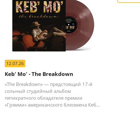
12.07.26
Keb' Mo' - The Breakdown
«The Breakdown» — предстоящий 17-й
сольный студийный альбом
пятикратного обладателя премии
«Грэмми» американского блюзмена Кеба
Мо (Кевина Мура).