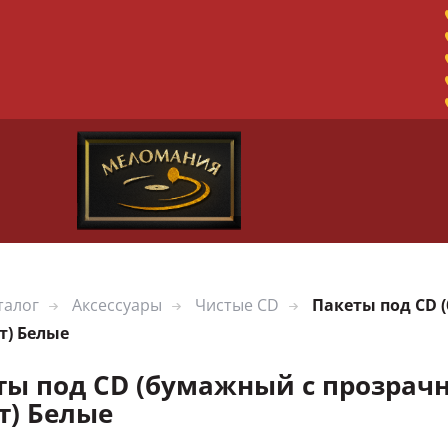
талог
Аксессуары
Чистые CD
Пакеты под CD 
т) Белые
ты под CD (бумажный с прозрачн
т) Белые