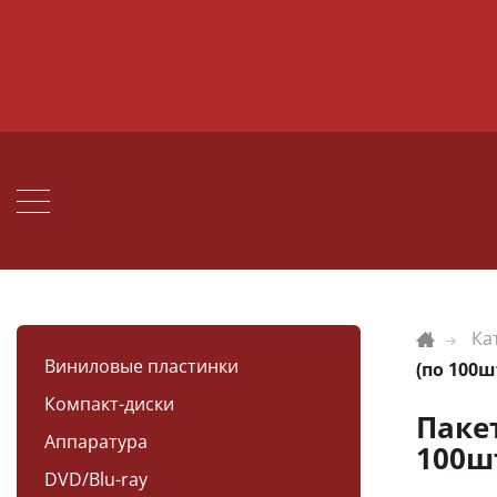
Ка
Виниловые пластинки
(по 100ш
Компакт-диски
Паке
Аппаратура
100ш
DVD/Blu-ray