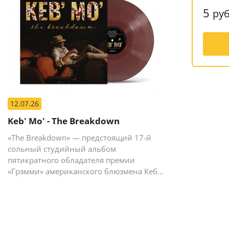
5
руб
12.07.26
Keb' Mo' - The Breakdown
«The Breakdown» — предстоящий 17-й
сольный студийный альбом
пятикратного обладателя премии
«Грэмми» американского блюзмена Кеба
Мо (Кевина Мура).