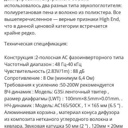
использовалось два разных типа звукопоглотителя:
полиуретановая пена и волокно из полиэстера. Все
вышеперечисленное — верные признаки High End,
что в данной ценовой категории встречается
крайне редко.
Техническая спецификация:
Конструкция :2-полосная АС фазоинверторного типа
Частотный диапазон : 48 Гц-40 кГц
Чувствительность (2.83V/1m) : 88 дБ
Сопротивление : 8 Ом (минимум 6,4 Ом)
Требования к усилению :50-200W рекомендуется
ВЧ-динамик : Модель: G3Si ленточный твитер ,
размер диафрагмы (LWT)：100mm×8.5mm×0.01mm. .
НЧ-динамик : Модель: AC165/50CK , 1 × 165 мм (6.5 ") .
Алюминиевая корзина , материал конуса дифузора
из композита нетканого углеродного волокна и
кевлара, Звуковая катушка 50 мм (2 ") , 120мм × 20мм