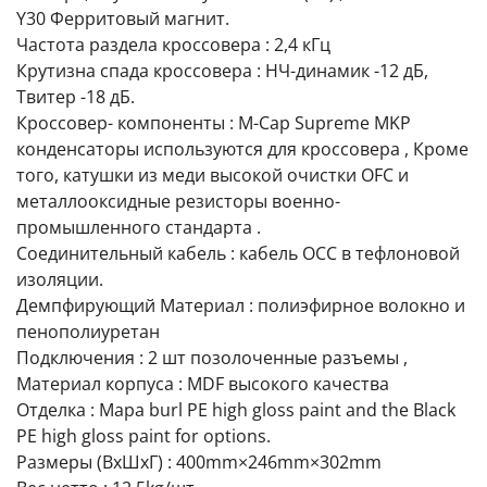
Y30 Ферритовый магнит.
Частота раздела кроссовера : 2,4 кГц
Крутизна спада кроссовера : НЧ-динамик -12 дБ,
Твитер -18 дБ.
Кроссовер- компоненты : M-Cap Supreme MKP
конденсаторы используются для кроссовера , Кроме
того, катушки из меди высокой очистки OFC и
металлооксидные резисторы военно-
промышленного стандарта .
Соединительный кабель : кабель OCC в тефлоновой
изоляции.
Демпфирующий Материал : полиэфирное волокно и
пенополиуретан
Подключения : 2 шт позолоченные разъемы ,
Материал корпуса : MDF высокого качества
Отделка : Mapa burl PE high gloss paint and the Black
PE high gloss paint for options.
Размеры (ВхШхГ) : 400mm×246mm×302mm