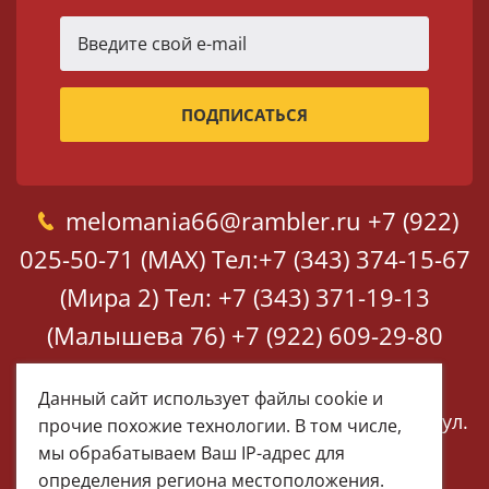
melomania66@rambler.ru
+7 (922)
025-50-71 (MAX)
Тел:+7 (343) 374-15-67
(Мира 2)
Тел: +7 (343) 371-19-13
(Малышева 76)
+7 (922) 609-29-80
(MAX)
Данный сайт использует файлы cookie и
Екатеринбург, ул. Мира 2
Екатеринбург, ул.
прочие похожие технологии. В том числе,
Малышева 76
мы обрабатываем Ваш IP-адрес для
определения региона местоположения.