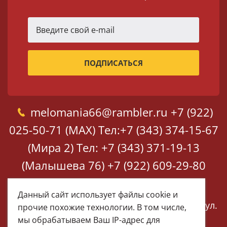
melomania66@rambler.ru
+7 (922)
025-50-71 (MAX)
Тел:+7 (343) 374-15-67
(Мира 2)
Тел: +7 (343) 371-19-13
(Малышева 76)
+7 (922) 609-29-80
(MAX)
Данный сайт использует файлы cookie и
Екатеринбург, ул. Мира 2
Екатеринбург, ул.
прочие похожие технологии. В том числе,
Малышева 76
мы обрабатываем Ваш IP-адрес для