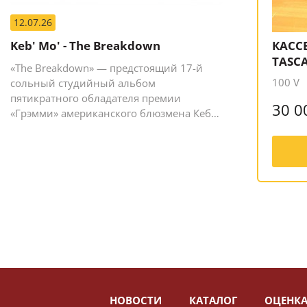
12.07.26
Keb' Mo' - The Breakdown
КАССЕ
TASCA
«The Breakdown» — предстоящий 17-й
100 V
сольный студийный альбом
пятикратного обладателя премии
30 0
«Грэмми» американского блюзмена Кеба
Мо (Кевина Мура).
НОВОСТИ
КАТАЛОГ
ОЦЕНКА