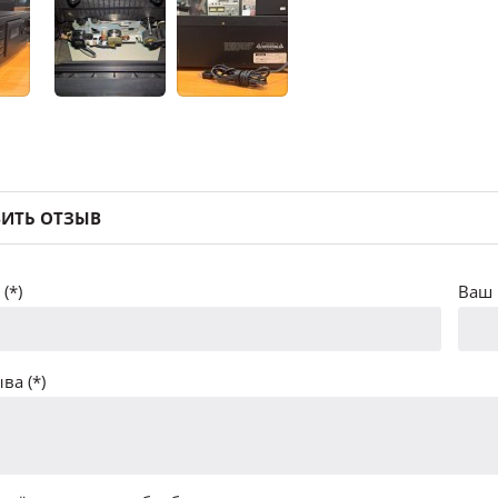
ИТЬ ОТЗЫВ
(*)
Ваш 
ва (*)