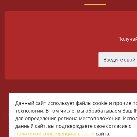
Получай
melomania66@rambler.ru
Данный сайт использует файлы cookie и прочие 
+7 (922) 025-50-71 (MAX)
технологии. В том числе, мы обрабатываем Ваш I
Тел:+7 (343) 374-15-67 (Мира 2)
для определения региона местоположения. Испо
Тел: +7 (343) 371-19-13 (Малышева
данный сайт, вы подтверждаете свое согласие с
+7 (922) 609-29-80 (MAX)
политикой конфиденциальности
сайта.